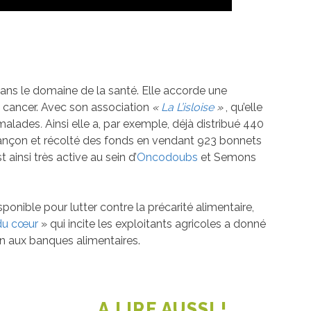
s le domaine de la santé. Elle accorde une
u cancer. Avec son association
«
La L’isloise
»
, qu’elle
 malades
.
Ainsi elle a, par exemple, déjà distribué 440
ançon et récolté des fonds en vendant 923 bonnets
ainsi très active au sein d’
Oncodoubs
et Semons
nible pour lutter contre la précarité alimentaire,
 du cœur
» qui incite les exploitants agricoles a donné
on aux banques alimentaires.
A LIRE AUSSI !