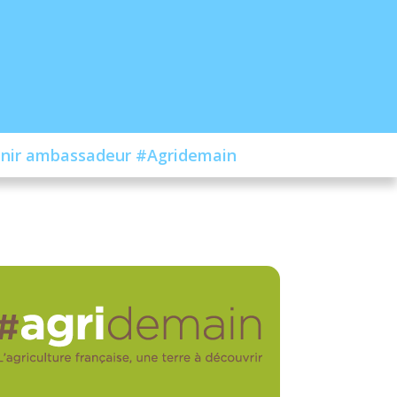
nir ambassadeur #Agridemain