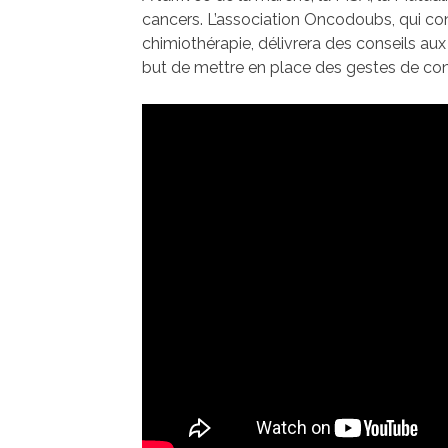
cancers. L’association Oncodoubs, qui co
chimiothérapie, délivrera des conseils aux
but de mettre en place des gestes de cont