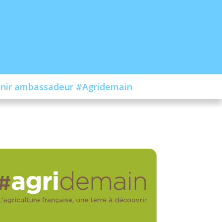
nir ambassadeur #Agridemain