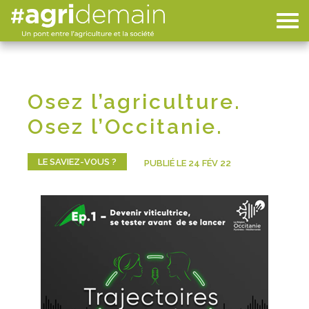
Osez l’agriculture.
Osez l’Occitanie.
LE SAVIEZ-VOUS ?
PUBLIÉ LE 24 FÉV 22