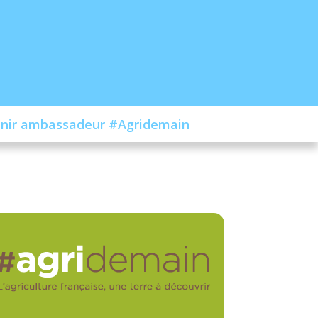
nir ambassadeur #Agridemain