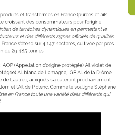
s produits et transformés en France (purées et ails
ite croissant des consommateurs pour l’origine
ntien de territoires dynamiques en permettant le
teurs et des différents signes officiels de qualités
en France s’étend sur 4 147 hectares, cultivée par près
on de 29 485 tonnes.
ls : AOP (Appellation d’origine protégée) Ail violet de
otégée) Ail blanc de Lomagne, IGP Ail de la Drôme,
se de Lautrec, auxquels s’ajouteront prochainement
illom et l’Ail de Piolenc. Comme le souligne Stéphane
xiste en France toute une variété d’ails différents qui
“.