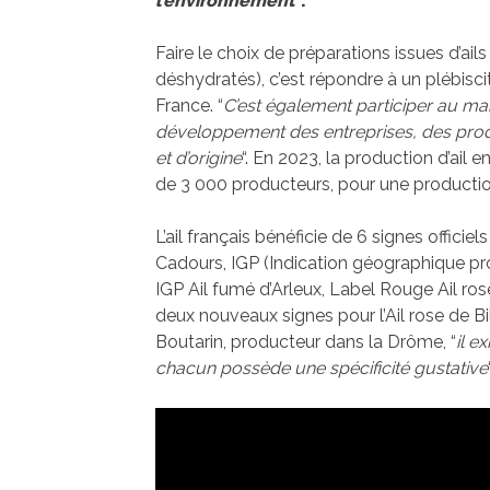
l’environnement
“.
Faire le choix de préparations issues d’ail
déshydratés), c’est répondre à un plébisc
France. “
C’est également participer au mai
développement des entreprises, des produc
et d’origine
“. En 2023, la production d’ail 
de 3 000 producteurs, pour une producti
L’ail français bénéficie de 6 signes officie
Cadours, IGP (Indication géographique pr
IGP Ail fumé d’Arleux, Label Rouge Ail ro
deux nouveaux signes pour l’Ail rose de B
Boutarin, producteur dans la Drôme, “
il e
chacun possède une spécificité gustative