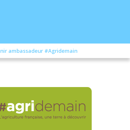
nir ambassadeur #Agridemain