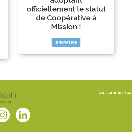
adoptant
officiellement le statut
de Coopérative à
Mission !
INNOVATION
Qui sommes-no