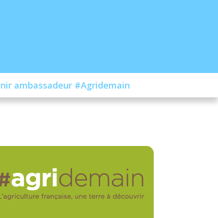
nir ambassadeur #Agridemain