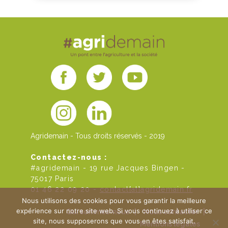
Agridemain - Tous droits réservés - 2019
Contactez-nous :
#agridemain - 19 rue Jacques Bingen -
75017 Paris
01 46 22 09 20 -
contact[at]agridemain.fr
Nous utilisons des cookies pour vous garantir la meilleure
expérience sur notre site web. Si vous continuez à utiliser ce
Qui sommes-nous
|
Nous contacter
|
site, nous supposerons que vous en êtes satisfait.
Mentions légales