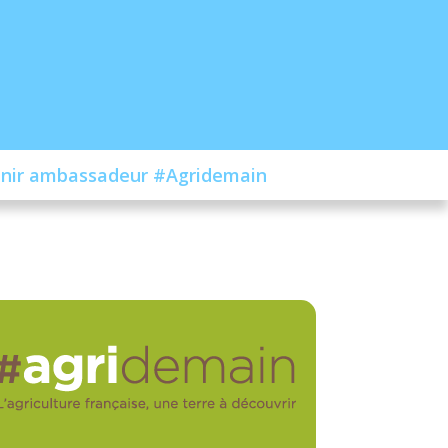
nir ambassadeur #Agridemain