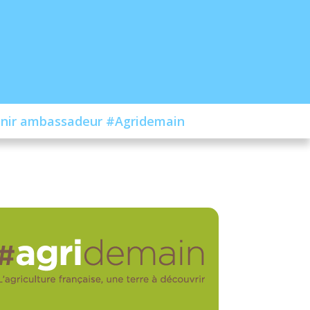
nir ambassadeur #Agridemain