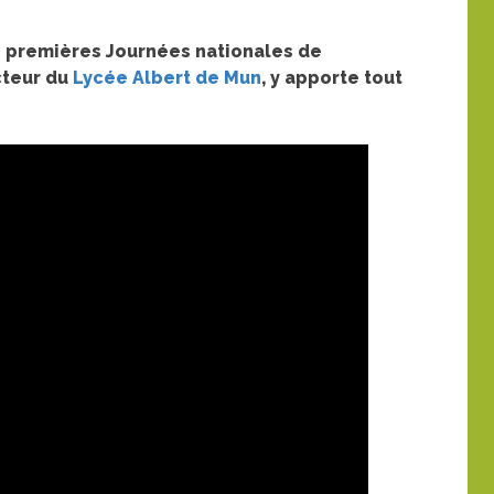
es premières Journées nationales de
cteur du
Lycée Albert de Mun
, y apporte tout