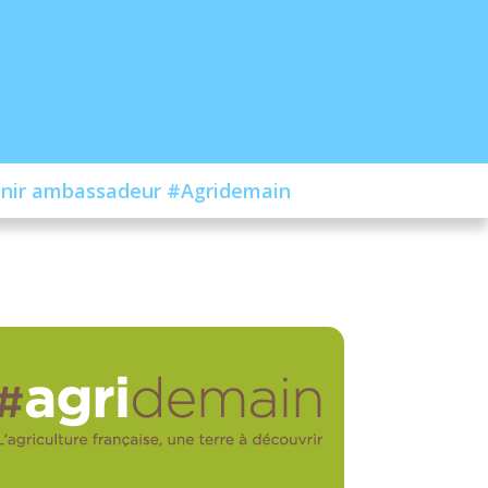
nir ambassadeur #Agridemain