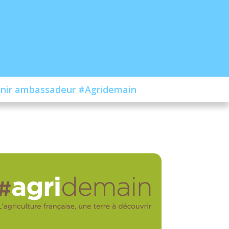
nir ambassadeur #Agridemain